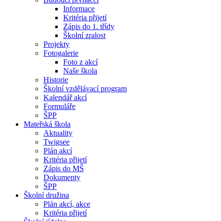
Informace
Kritéria přijetí
Zápis do 1. třídy
Školní zralost
Projekty
Fotogalerie
Foto z akcí
Naše škola
Historie
Školní vzdělávací program
Kalendář akcí
Formuláře
ŠPP
Mateřská škola
Aktuality
Twigsee
Plán akcí
Kritéria přijetí
Zápis do MŠ
Dokumenty
ŠPP
Školní družina
Plán akcí, akce
Kritéria přijetí