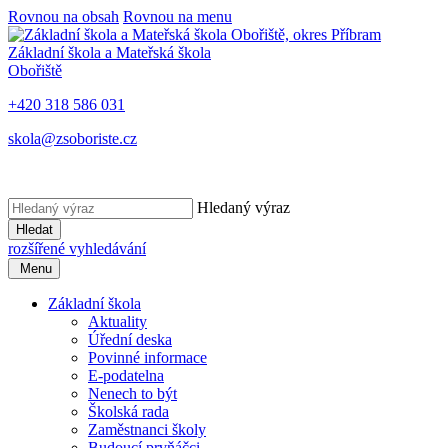
Rovnou na obsah
Rovnou na menu
Základní škola a Mateřská škola
Obořiště
+420 318 586 031
skola@zsoboriste.cz
Hledaný výraz
Hledat
rozšířené vyhledávání
Menu
Základní škola
Aktuality
Úřední deska
Povinné informace
E-podatelna
Nenech to být
Školská rada
Zaměstnanci školy
Budoucí prvňáčci