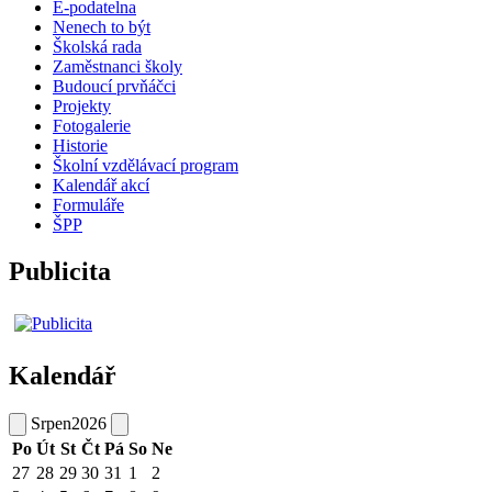
E-podatelna
Nenech to být
Školská rada
Zaměstnanci školy
Budoucí prvňáčci
Projekty
Fotogalerie
Historie
Školní vzdělávací program
Kalendář akcí
Formuláře
ŠPP
Publicita
Kalendář
Srpen
2026
Po
Út
St
Čt
Pá
So
Ne
27
28
29
30
31
1
2