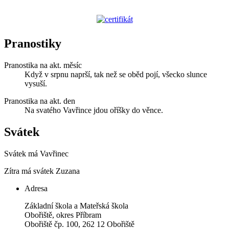
Pranostiky
Pranostika na akt. měsíc
Když v srpnu naprší, tak než se oběd pojí, všecko slunce
vysuší.
Pranostika na akt. den
Na svatého Vavřince jdou oříšky do věnce.
Svátek
Svátek má
Vavřinec
Zítra má svátek
Zuzana
Adresa
Základní škola a Mateřská škola
Obořiště, okres Příbram
Obořiště čp. 100, 262 12 Obořiště