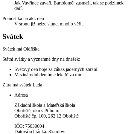
Jak Vavřinec zavaří, Bartoloměj zasmaží, tak se podzimek
daří.
Pranostika na akt. den
V srpnu již nelze slunci mnoho věřit.
Svátek
Svátek má
Oldřiška
Státní svátky a významné dny na dnešek:
Světový den boje za zákaz jaderných zbraní
Mezinárodní den boje lékařů za mír
Zítra má svátek
Lada
Adresa
Základní škola a Mateřská škola
Obořiště, okres Příbram
Obořiště čp. 100, 262 12 Obořiště
IČO: 75030004
Datová schránka: 852mfwr