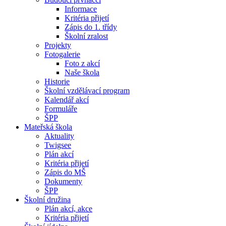
Informace
Kritéria přijetí
Zápis do 1. třídy
Školní zralost
Projekty
Fotogalerie
Foto z akcí
Naše škola
Historie
Školní vzdělávací program
Kalendář akcí
Formuláře
ŠPP
Mateřská škola
Aktuality
Twigsee
Plán akcí
Kritéria přijetí
Zápis do MŠ
Dokumenty
ŠPP
Školní družina
Plán akcí, akce
Kritéria přijetí