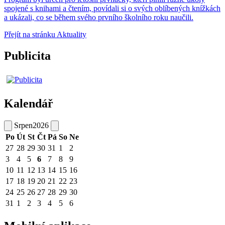
spojené s knihami a čtením, povídali si o svých oblíbených knížkách
a ukázali, co se během svého prvního školního roku naučili.
Přejít na stránku Aktuality
Publicita
Kalendář
Srpen
2026
Po
Út
St
Čt
Pá
So
Ne
27
28
29
30
31
1
2
3
4
5
6
7
8
9
10
11
12
13
14
15
16
17
18
19
20
21
22
23
24
25
26
27
28
29
30
31
1
2
3
4
5
6