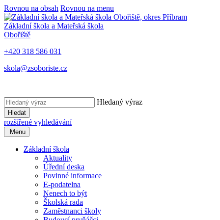
Rovnou na obsah
Rovnou na menu
Základní škola a Mateřská škola
Obořiště
+420 318 586 031
skola@zsoboriste.cz
Hledaný výraz
Hledat
rozšířené vyhledávání
Menu
Základní škola
Aktuality
Úřední deska
Povinné informace
E-podatelna
Nenech to být
Školská rada
Zaměstnanci školy
Budoucí prvňáčci