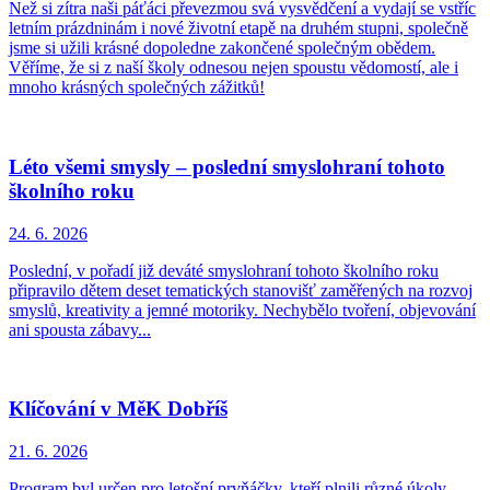
Než si zítra naši páťáci převezmou svá vysvědčení a vydají se vstříc
letním prázdninám i nové životní etapě na druhém stupni, společně
jsme si užili krásné dopoledne zakončené společným obědem.
Věříme, že si z naší školy odnesou nejen spoustu vědomostí, ale i
mnoho krásných společných zážitků!
Léto všemi smysly – poslední smyslohraní tohoto
školního roku
24. 6.
2026
Poslední, v pořadí již deváté smyslohraní tohoto školního roku
připravilo dětem deset tematických stanovišť zaměřených na rozvoj
smyslů, kreativity a jemné motoriky. Nechybělo tvoření, objevování
ani spousta zábavy...
Klíčování v MěK Dobříš
21. 6.
2026
Program byl určen pro letošní prvňáčky, kteří plnili různé úkoly