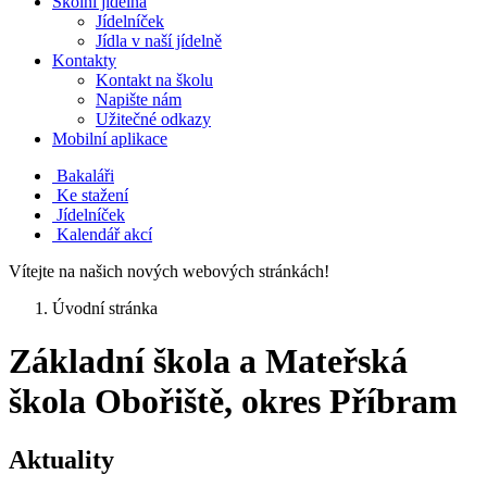
Školní jídelna
Jídelníček
Jídla v naší jídelně
Kontakty
Kontakt na školu
Napište nám
Užitečné odkazy
Mobilní aplikace
Bakaláři
Ke stažení
Jídelníček
Kalendář akcí
Vítejte na našich nových webových stránkách!
Úvodní stránka
Základní škola a Mateřská
škola Obořiště, okres Příbram
Aktuality