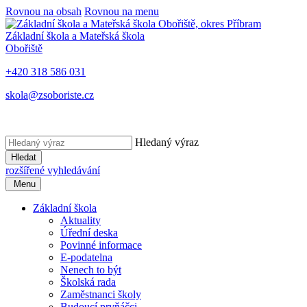
Rovnou na obsah
Rovnou na menu
Základní škola a Mateřská škola
Obořiště
+420 318 586 031
skola@zsoboriste.cz
Hledaný výraz
Hledat
rozšířené vyhledávání
Menu
Základní škola
Aktuality
Úřední deska
Povinné informace
E-podatelna
Nenech to být
Školská rada
Zaměstnanci školy
Budoucí prvňáčci