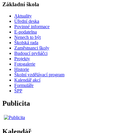
Základní škola
Aktuality
Úřední deska
Povinné informace
E-podatelna
Nenech to být
Školská rada
Zaměstnanci školy
Budoucí prvňáčci
Projekty
Fotogalerie
Historie
Školní vzdělávací program
Kalendář akcí
Formuláře
ŠPP
Publicita
Kalendář