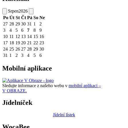
Srpen
2026
Po
Út
St
Čt
Pá
So
Ne
27
28
29
30
31
1
2
3
4
5
6
7
8
9
10
11
12
13
14
15
16
17
18
19
20
21
22
23
24
25
26
27
28
29
30
31
1
2
3
4
5
6
Mobilní aplikace
Sledujte informace z našeho webu v
mobilní aplikaci –
V OBRAZE.
Jídelníček
Jídelní lístek
WocaBee