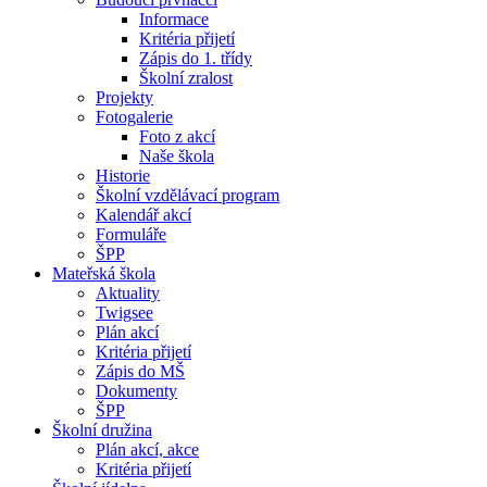
Informace
Kritéria přijetí
Zápis do 1. třídy
Školní zralost
Projekty
Fotogalerie
Foto z akcí
Naše škola
Historie
Školní vzdělávací program
Kalendář akcí
Formuláře
ŠPP
Mateřská škola
Aktuality
Twigsee
Plán akcí
Kritéria přijetí
Zápis do MŠ
Dokumenty
ŠPP
Školní družina
Plán akcí, akce
Kritéria přijetí