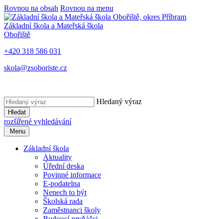
Rovnou na obsah
Rovnou na menu
Základní škola a Mateřská škola
Obořiště
+420 318 586 031
skola@zsoboriste.cz
Hledaný výraz
Hledat
rozšířené vyhledávání
Menu
Základní škola
Aktuality
Úřední deska
Povinné informace
E-podatelna
Nenech to být
Školská rada
Zaměstnanci školy
Budoucí prvňáčci