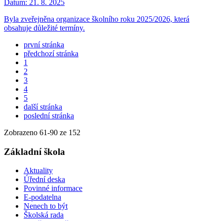
Datum:
21. 8. 2025
Byla zveřejněna organizace školního roku 2025/2026, která
obsahuje důležité termíny.
první stránka
předchozí stránka
1
2
3
4
5
další stránka
poslední stránka
Zobrazeno
61
-
90
ze 152
Základní škola
Aktuality
Úřední deska
Povinné informace
E-podatelna
Nenech to být
Školská rada