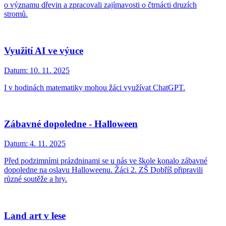
o významu dřevin a zpracovali zajímavosti o čtrnácti druzích
stromů.
Využití AI ve výuce
Datum:
10. 11. 2025
I v hodinách matematiky mohou žáci využívat ChatGPT.
Zábavné dopoledne - Halloween
Datum:
4. 11. 2025
Před podzimními prázdninami se u nás ve škole konalo zábavné
dopoledne na oslavu Halloweenu. Žáci 2. ZŠ Dobříš připravili
různé soutěže a hry.
Land art v lese