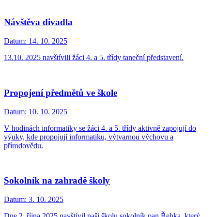
Návštěva divadla
Datum:
14. 10. 2025
13.10. 2025 navštívili žáci 4. a 5. třídy taneční představení.
Propojení předmětů ve škole
Datum:
10. 10. 2025
V hodinách informatiky se žáci 4. a 5. třídy aktivně zapojují do
výuky, kde propojují informatiku, výtvarnou výchovu a
přírodovědu.
Sokolník na zahradě školy
Datum:
3. 10. 2025
Dne 2. října 2025 navštívil naši školu sokolník pan Řehka, který