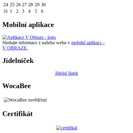
24
25
26
27
28
29
30
31
1
2
3
4
5
6
Mobilní aplikace
Sledujte informace z našeho webu v
mobilní aplikaci –
V OBRAZE.
Jídelníček
Jídelní lístek
WocaBee
Certifikát