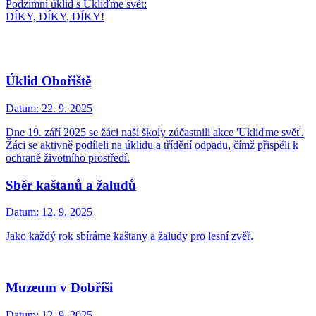
Podzimní úklid s Ukliďme svět:
DÍKY, DÍKY, DÍKY!
Úklid Obořiště
Datum:
22. 9. 2025
Dne 19. září 2025 se žáci naší školy zúčastnili akce 'Ukliďme svět'.
Žáci se aktivně podíleli na úklidu a třídění odpadu, čímž přispěli k
ochraně životního prostředí.
Sběr kaštanů a žaludů
Datum:
12. 9. 2025
Jako každý rok sbíráme kaštany a žaludy pro lesní zvěř.
Muzeum v Dobříši
Datum:
12. 9. 2025