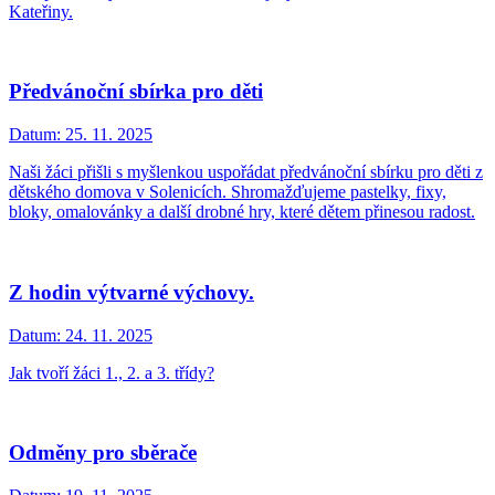
Kateřiny.
Předvánoční sbírka pro děti
Datum:
25. 11. 2025
Naši žáci přišli s myšlenkou uspořádat předvánoční sbírku pro děti z
dětského domova v Solenicích. Shromažďujeme pastelky, fixy,
bloky, omalovánky a další drobné hry, které dětem přinesou radost.
Z hodin výtvarné výchovy.
Datum:
24. 11. 2025
Jak tvoří žáci 1., 2. a 3. třídy?
Odměny pro sběrače