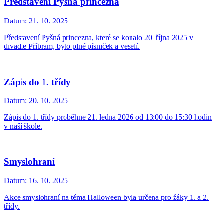
Představení Pyšná princezna
Datum:
21. 10. 2025
Představení Pyšná princezna, které se konalo 20. října 2025 v
divadle Příbram, bylo plné písniček a veselí.
Zápis do 1. třídy
Datum:
20. 10. 2025
Zápis do 1. třídy proběhne 21. ledna 2026 od 13:00 do 15:30 hodin
v naší škole.
Smyslohraní
Datum:
16. 10. 2025
Akce smyslohraní na téma Halloween byla určena pro žáky 1. a 2.
třídy.