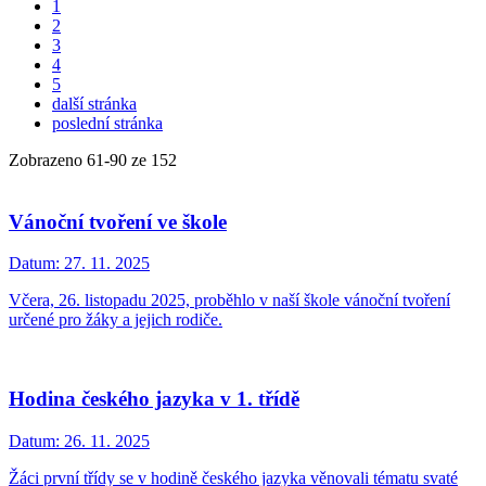
1
2
3
4
5
další stránka
poslední stránka
Zobrazeno
61
-
90
ze 152
Vánoční tvoření ve škole
Datum:
27. 11. 2025
Včera, 26. listopadu 2025, proběhlo v naší škole vánoční tvoření
určené pro žáky a jejich rodiče.
Hodina českého jazyka v 1. třídě
Datum:
26. 11. 2025
Žáci první třídy se v hodině českého jazyka věnovali tématu svaté