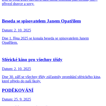
přivezl dravce a sovy.
Beseda se spisovatelem Janem Opatřilem
Datum:
2. 10. 2025
Dne 1. října 2025 se konala beseda se spisovatelem Janem
Opatřilem.
Sférické kino pro všechny třídy
Datum:
2. 10. 2025
Dne 30. září se všechny třídy zúčastnily promítání sférického kina,
které přijelo do naší školy.
PODĚKOVÁNÍ
Datum:
25. 9. 2025