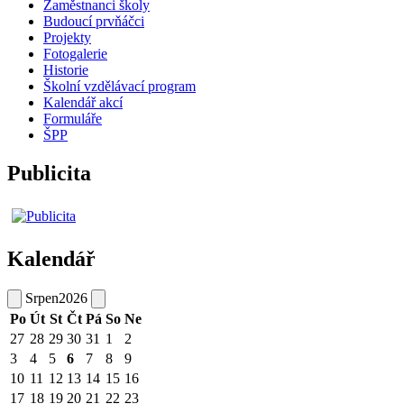
Zaměstnanci školy
Budoucí prvňáčci
Projekty
Fotogalerie
Historie
Školní vzdělávací program
Kalendář akcí
Formuláře
ŠPP
Publicita
Kalendář
Srpen
2026
Po
Út
St
Čt
Pá
So
Ne
27
28
29
30
31
1
2
3
4
5
6
7
8
9
10
11
12
13
14
15
16
17
18
19
20
21
22
23