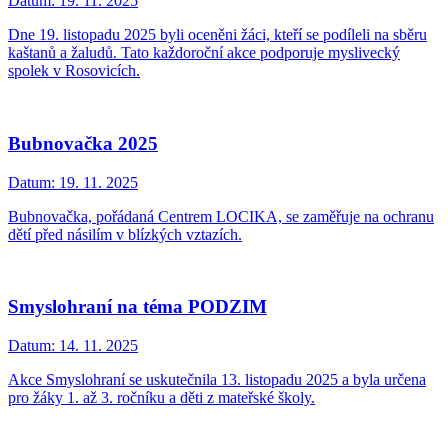
Datum:
19. 11. 2025
Dne 19. listopadu 2025 byli oceněni žáci, kteří se podíleli na sběru
kaštanů a žaludů. Tato každoroční akce podporuje myslivecký
spolek v Rosovicích.
Bubnovačka 2025
Datum:
19. 11. 2025
Bubnovačka, pořádaná Centrem LOCIKA, se zaměřuje na ochranu
dětí před násilím v blízkých vztazích.
Smyslohraní na téma PODZIM
Datum:
14. 11. 2025
Akce Smyslohraní se uskutečnila 13. listopadu 2025 a byla určena
pro žáky 1. až 3. ročníku a děti z mateřské školy.