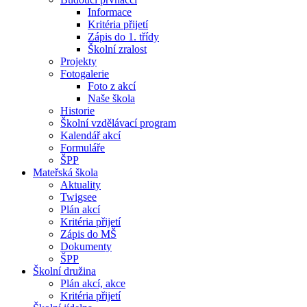
Informace
Kritéria přijetí
Zápis do 1. třídy
Školní zralost
Projekty
Fotogalerie
Foto z akcí
Naše škola
Historie
Školní vzdělávací program
Kalendář akcí
Formuláře
ŠPP
Mateřská škola
Aktuality
Twigsee
Plán akcí
Kritéria přijetí
Zápis do MŠ
Dokumenty
ŠPP
Školní družina
Plán akcí, akce
Kritéria přijetí