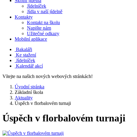
Školní jídelna
Jídelníček
Jídla v naší jídelně
Kontakty
Kontakt na školu
Napište nám
Užitečné odkazy
Mobilní aplikace
Bakaláři
Ke stažení
Jídelníček
Kalendář akcí
Vítejte na našich nových webových stránkách!
Úvodní stránka
Základní škola
Aktuality
Úspěch v florbalovém turnaji
Úspěch v florbalovém turnaji