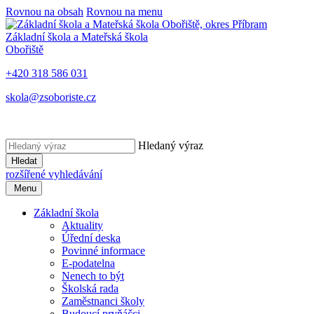
Rovnou na obsah
Rovnou na menu
Základní škola a Mateřská škola
Obořiště
+420 318 586 031
skola@zsoboriste.cz
Hledaný výraz
Hledat
rozšířené vyhledávání
Menu
Základní škola
Aktuality
Úřední deska
Povinné informace
E-podatelna
Nenech to být
Školská rada
Zaměstnanci školy
Budoucí prvňáčci