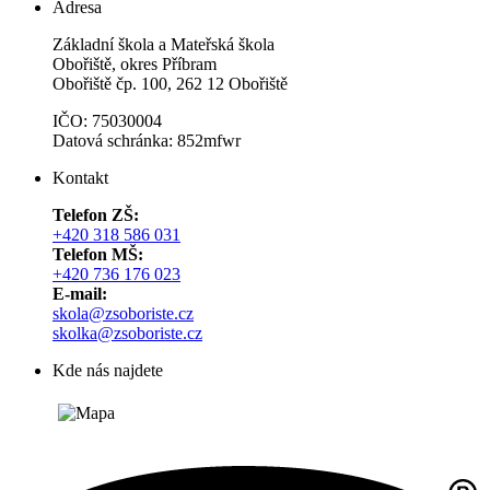
Adresa
Základní škola a Mateřská škola
Obořiště, okres Příbram
Obořiště čp. 100, 262 12 Obořiště
IČO: 75030004
Datová schránka: 852mfwr
Kontakt
Telefon ZŠ:
+420 318 586 031
Telefon MŠ:
+420 736 176 023
E-mail:
skola@zsoboriste.cz
skolka@zsoboriste.cz
Kde nás najdete