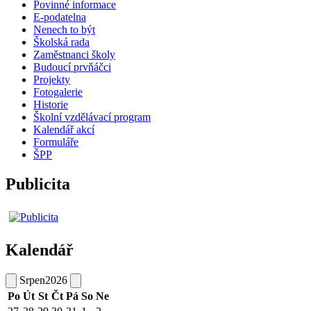
Povinné informace
E-podatelna
Nenech to být
Školská rada
Zaměstnanci školy
Budoucí prvňáčci
Projekty
Fotogalerie
Historie
Školní vzdělávací program
Kalendář akcí
Formuláře
ŠPP
Publicita
Kalendář
Srpen
2026
Po
Út
St
Čt
Pá
So
Ne