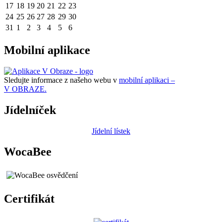
17
18
19
20
21
22
23
24
25
26
27
28
29
30
31
1
2
3
4
5
6
Mobilní aplikace
Sledujte informace z našeho webu v
mobilní aplikaci –
V OBRAZE.
Jídelníček
Jídelní lístek
WocaBee
Certifikát