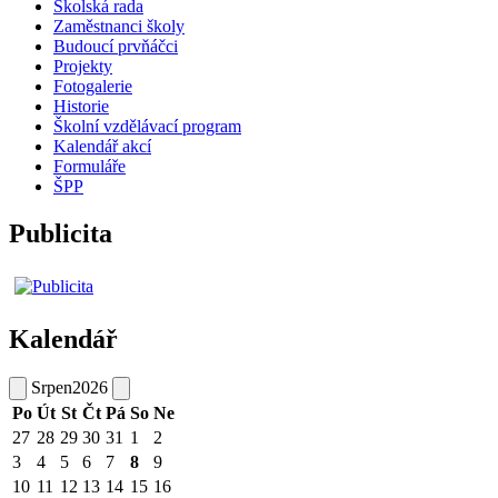
Školská rada
Zaměstnanci školy
Budoucí prvňáčci
Projekty
Fotogalerie
Historie
Školní vzdělávací program
Kalendář akcí
Formuláře
ŠPP
Publicita
Kalendář
Srpen
2026
Po
Út
St
Čt
Pá
So
Ne
27
28
29
30
31
1
2
3
4
5
6
7
8
9
10
11
12
13
14
15
16