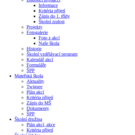
Informace
Kritéria přijetí
Zápis do 1. třídy
Školní zralost
Projekty
Fotogalerie
Foto z akcí
Naše škola
Historie
Školní vzdělávací program
Kalendář akcí
Formuláře
ŠPP
Mateřská škola
Aktuality
Twigsee
Plán akcí
Kritéria přijetí
Zápis do MŠ
Dokumenty
ŠPP
Školní družina
Plán akcí, akce
Kritéria přijetí