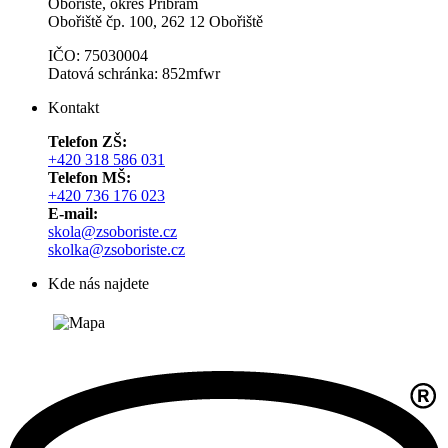
Obořiště, okres Příbram
Obořiště čp. 100, 262 12 Obořiště
IČO: 75030004
Datová schránka: 852mfwr
Kontakt
Telefon ZŠ:
+420 318 586 031
Telefon MŠ:
+420 736 176 023
E-mail:
skola@zsoboriste.cz
skolka@zsoboriste.cz
Kde nás najdete