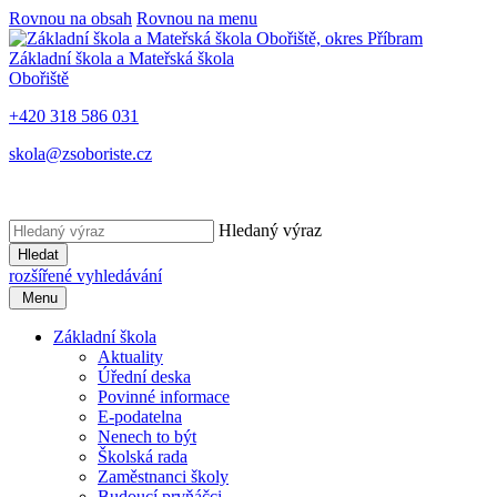
Rovnou na obsah
Rovnou na menu
Základní škola a Mateřská škola
Obořiště
+420 318 586 031
skola@zsoboriste.cz
Hledaný výraz
Hledat
rozšířené vyhledávání
Menu
Základní škola
Aktuality
Úřední deska
Povinné informace
E-podatelna
Nenech to být
Školská rada
Zaměstnanci školy
Budoucí prvňáčci