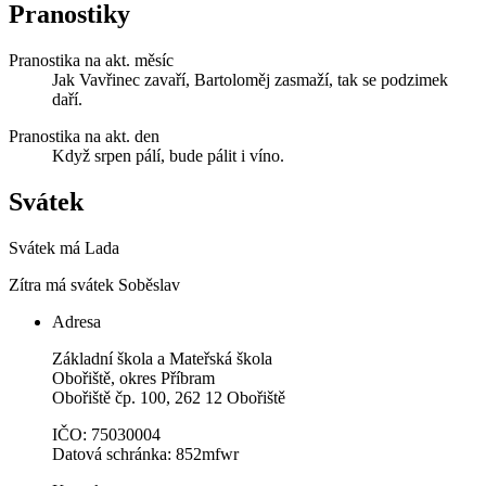
Pranostiky
Pranostika na akt. měsíc
Jak Vavřinec zavaří, Bartoloměj zasmaží, tak se podzimek
daří.
Pranostika na akt. den
Když srpen pálí, bude pálit i víno.
Svátek
Svátek má
Lada
Zítra má svátek
Soběslav
Adresa
Základní škola a Mateřská škola
Obořiště, okres Příbram
Obořiště čp. 100, 262 12 Obořiště
IČO: 75030004
Datová schránka: 852mfwr