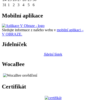
31
1
2
3
4
5
6
Mobilní aplikace
Sledujte informace z našeho webu v
mobilní aplikaci –
V OBRAZE.
Jídelníček
Jídelní lístek
WocaBee
Certifikát