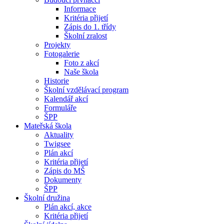
Informace
Kritéria přijetí
Zápis do 1. třídy
Školní zralost
Projekty
Fotogalerie
Foto z akcí
Naše škola
Historie
Školní vzdělávací program
Kalendář akcí
Formuláře
ŠPP
Mateřská škola
Aktuality
Twigsee
Plán akcí
Kritéria přijetí
Zápis do MŠ
Dokumenty
ŠPP
Školní družina
Plán akcí, akce
Kritéria přijetí