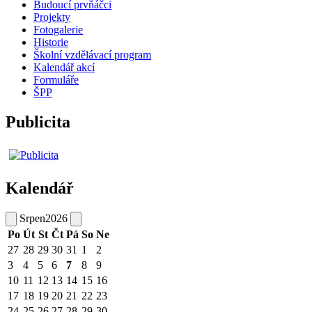
Budoucí prvňáčci
Projekty
Fotogalerie
Historie
Školní vzdělávací program
Kalendář akcí
Formuláře
ŠPP
Publicita
Kalendář
Srpen
2026
Po
Út
St
Čt
Pá
So
Ne
27
28
29
30
31
1
2
3
4
5
6
7
8
9
10
11
12
13
14
15
16
17
18
19
20
21
22
23
24
25
26
27
28
29
30