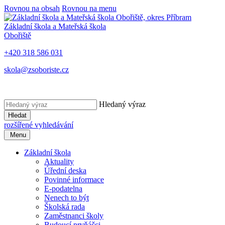
Rovnou na obsah
Rovnou na menu
Základní škola a Mateřská škola
Obořiště
+420 318 586 031
skola@zsoboriste.cz
Hledaný výraz
Hledat
rozšířené vyhledávání
Menu
Základní škola
Aktuality
Úřední deska
Povinné informace
E-podatelna
Nenech to být
Školská rada
Zaměstnanci školy
Budoucí prvňáčci