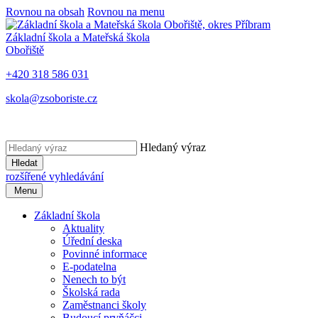
Rovnou na obsah
Rovnou na menu
Základní škola a Mateřská škola
Obořiště
+420 318 586 031
skola@zsoboriste.cz
Hledaný výraz
Hledat
rozšířené vyhledávání
Menu
Základní škola
Aktuality
Úřední deska
Povinné informace
E-podatelna
Nenech to být
Školská rada
Zaměstnanci školy
Budoucí prvňáčci