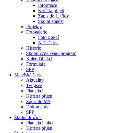
Informace
Kritéria přijetí
Zápis do 1. třídy
Školní zralost
Projekty
Fotogalerie
Foto z akcí
Naše škola
Historie
Školní vzdělávací program
Kalendář akcí
Formuláře
ŠPP
Mateřská škola
Aktuality
Twigsee
Plán akcí
Kritéria přijetí
Zápis do MŠ
Dokumenty
ŠPP
Školní družina
Plán akcí, akce
Kritéria přijetí