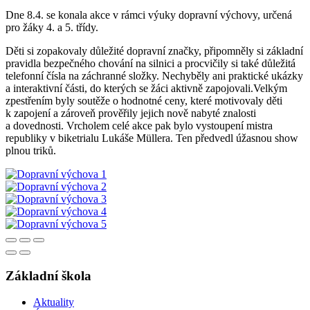
Dne 8.4. se konala akce v rámci výuky dopravní výchovy, určená
pro žáky 4. a 5. třídy.
Děti si zopakovaly důležité dopravní značky, připomněly si základní
pravidla bezpečného chování na silnici a procvičily si také důležitá
telefonní čísla na záchranné složky. Nechyběly ani praktické ukázky
a interaktivní části, do kterých se žáci aktivně zapojovali.Velkým
zpestřením byly soutěže o hodnotné ceny, které motivovaly děti
k zapojení a zároveň prověřily jejich nově nabyté znalosti
a dovednosti. Vrcholem celé akce pak bylo vystoupení mistra
republiky v biketrialu Lukáše Müllera. Ten předvedl úžasnou show
plnou triků.
Základní škola
Aktuality