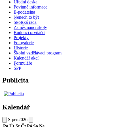
Úřední deska
Povinné informace
E-podatelna
Nenech to být
Školská rada
Zaměstnanci školy
Budoucí prvňáčci
Projekty
Fotogalerie
Historie
Školní vzdělávací program
Kalendář akcí
Formuláře
ŠPP
Publicita
Kalendář
Srpen
2026
Po
Út
St
Čt
Pá
So
Ne