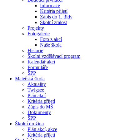
Informace
Kritéria přijetí
Zápis do 1. třídy
Školní zralost
Projekty
Fotogalerie
Foto z akcí
Naše škola
Historie
Školní vzdělávací program
Kalendář akcí
Formuláře
ŠPP
Mateřská škola
Aktuality
Twigsee
Plán akcí
Kritéria přijetí
Zápis do MŠ
Dokumenty
ŠPP
Školní družina
Plán akcí, akce
Kritéria přijetí