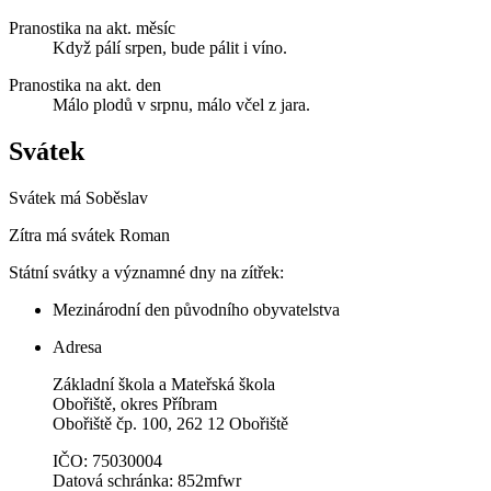
Pranostika na akt. měsíc
Když pálí srpen, bude pálit i víno.
Pranostika na akt. den
Málo plodů v srpnu, málo včel z jara.
Svátek
Svátek má
Soběslav
Zítra má svátek
Roman
Státní svátky a významné dny na zítřek:
Mezinárodní den původního obyvatelstva
Adresa
Základní škola a Mateřská škola
Obořiště, okres Příbram
Obořiště čp. 100, 262 12 Obořiště
IČO: 75030004
Datová schránka: 852mfwr