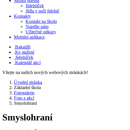
Školní jídelna
Jídelníček
Jídla v naší jídelně
Kontakty
Kontakt na školu
Napište nám
Užitečné odkazy
Mobilní aplikace
Bakaláři
Ke stažení
Jídelníček
Kalendář akcí
Vítejte na našich nových webových stránkách!
Úvodní stránka
Základní škola
Fotogalerie
Foto z akcí
Smyslohraní
Smyslohraní