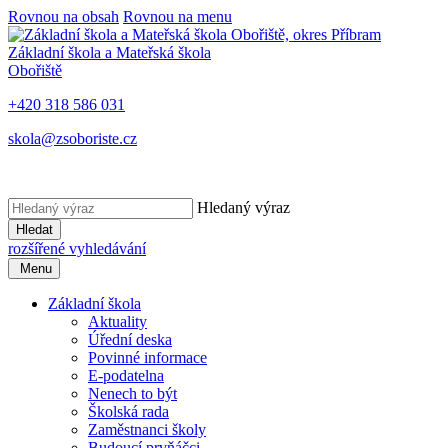
Rovnou na obsah
Rovnou na menu
Základní škola a Mateřská škola
Obořiště
+420 318 586 031
skola@zsoboriste.cz
Hledaný výraz
Hledat
rozšířené vyhledávání
Menu
Základní škola
Aktuality
Úřední deska
Povinné informace
E-podatelna
Nenech to být
Školská rada
Zaměstnanci školy
Budoucí prvňáčci