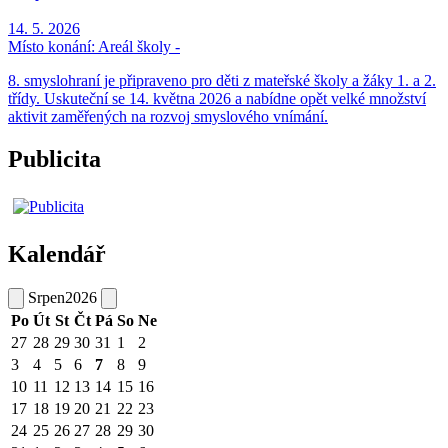
14. 5. 2026
Místo konání:
Areál školy -
8. smyslohraní je připraveno pro děti z mateřské školy a žáky 1. a 2.
třídy. Uskuteční se 14. května 2026 a nabídne opět velké množství
aktivit zaměřených na rozvoj smyslového vnímání.
Publicita
Kalendář
Srpen
2026
Po
Út
St
Čt
Pá
So
Ne
27
28
29
30
31
1
2
3
4
5
6
7
8
9
10
11
12
13
14
15
16
17
18
19
20
21
22
23
24
25
26
27
28
29
30