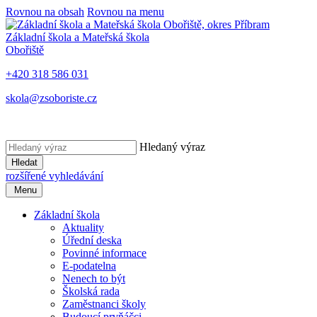
Rovnou na obsah
Rovnou na menu
Základní škola a Mateřská škola
Obořiště
+420 318 586 031
skola@zsoboriste.cz
Hledaný výraz
Hledat
rozšířené vyhledávání
Menu
Základní škola
Aktuality
Úřední deska
Povinné informace
E-podatelna
Nenech to být
Školská rada
Zaměstnanci školy
Budoucí prvňáčci