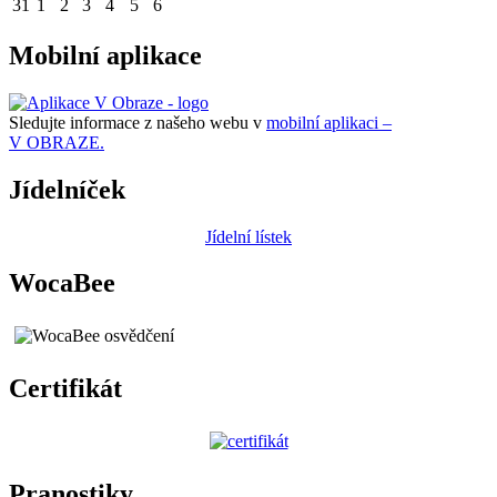
31
1
2
3
4
5
6
Mobilní aplikace
Sledujte informace z našeho webu v
mobilní aplikaci –
V OBRAZE.
Jídelníček
Jídelní lístek
WocaBee
Certifikát
Pranostiky