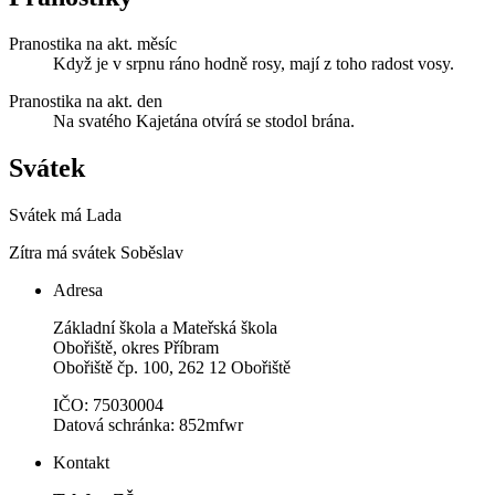
Pranostika na akt. měsíc
Když je v srpnu ráno hodně rosy, mají z toho radost vosy.
Pranostika na akt. den
Na svatého Kajetána otvírá se stodol brána.
Svátek
Svátek má
Lada
Zítra má svátek
Soběslav
Adresa
Základní škola a Mateřská škola
Obořiště, okres Příbram
Obořiště čp. 100, 262 12 Obořiště
IČO: 75030004
Datová schránka: 852mfwr
Kontakt