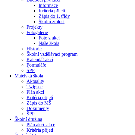
Informace
Kritéria přijetí
Zápis do 1. třídy
Školní zralost
Projekty
Fotogalerie
Foto z akcí
Naše škola
Historie
Školní vzdělávací program
Kalendář akcí
Formuláře
ŠPP
Mateřská škola
Aktuality
Twigsee
Plán akcí
Kritéria přijetí
Zápis do MŠ
Dokumenty
ŠPP
Školní družina
Plán akcí, akce
Kritéria přijetí